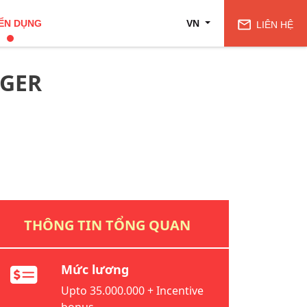
ỂN DỤNG
VN
LIÊN HỆ
GER
THÔNG TIN TỔNG QUAN
Mức lương
Upto 35.000.000 + Incentive