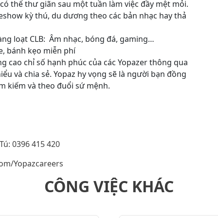
có thể thư giãn sau một tuần làm việc đầy mệt mỏi.
show kỳ thú, du dương theo các bản nhạc hay thả
hàng loạt CLB: Âm nhạc, bóng đá, gaming…
e, bánh kẹo miễn phí
ng cao chỉ số hạnh phúc của các Yopazer thông qua
iểu và chia sẻ. Yopaz hy vọng sẽ là người bạn đồng
ìm kiếm và theo đuổi sứ mệnh.
 Tú: 0396 415 420
com/Yopazcareers
CÔNG VIỆC KHÁC