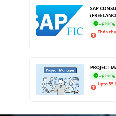
SAP CONS
(FREELANC
Opening
Thỏa th
PROJECT 
Opening
Upto 55.