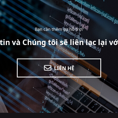
Bạn cần thêm sự hỗ trợ?
tin và Chúng tôi sẽ liên lạc lại v
LIÊN HỆ