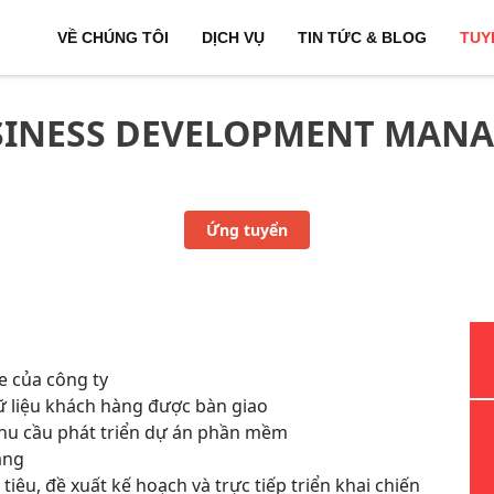
TUYỂN DỤNG
VỀ CHÚNG TÔI
DỊCH VỤ
TIN TỨC & BLOG
TUY
SINESS DEVELOPMENT MANA
Ứng tuyển
e của công ty
dữ liệu khách hàng được bàn giao
nhu cầu phát triển dự án phần mềm
àng
tiêu, đề xuất kế hoạch và trực tiếp triển khai chiến