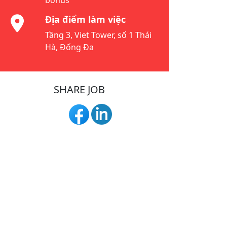
bonus
Địa điểm làm việc
Tầng 3, Viet Tower, số 1 Thái
Hà, Đống Đa
SHARE JOB