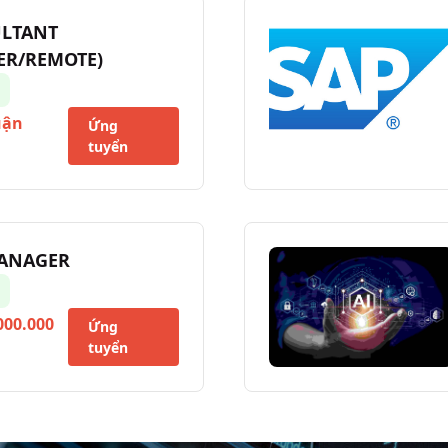
ULTANT
ER/REMOTE)
uận
Ứng
tuyển
MANAGER
000.000
Ứng
tuyển