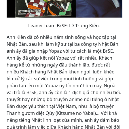
Leader team BrSE: Lê Trung Kiên.
Anh Kiên đã có nhiều năm sinh sống và học tập tại
Nhật Bản, sau khi làm kỹ sư tại ba công ty Nhật Bản,
anh ấy đã gia nhập Yopaz với tư cách là một BrSE.
Anh ấy đã giúp kết nối Yopaz với rất nhiều Khách
hàng kể từ những ngày đầu thành lập, được rất
nhiều Khách hàng Nhật Bản khen ngợi, luôn khéo
léo xử lý các sự việc trong mọi tình huống và góp
phần tạo lên một Yopaz uy tín như hôm nay. Ngoài
vai trò là BrSE, anh ấy còn là 1 dịch giả cho nhiều tiểu
thuyết hay những bộ truyện anime nổi tiếng ở Nhật
Bản được yêu thích tại Việt Nam, như là bộ truyện
Thanh gươm diệt Qủy (Kitsume no Yabai)… Với khả
năng tiếng Nhật linh loạt của mình, anh ấy đảm bảo
quá trình làm việc giữa Khách hàng Nhật Bản với đội